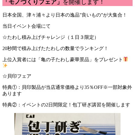
「モノづくりフェア」
を開催します！
日本全国、津々浦々より日本の逸品”良いもの”が大集合！
当日イベント会場にて
☆たわし積み上げチャレンジ（１日３限定）
20秒間で積み上げたたわしの数量でランキング！
上位入賞者には「亀の子たわし豪華景品」をプレゼント
☆貝印フェア
特典①：貝印製品が当店通常価格より35％OFF※一部対象外
あります
特典②：イベントの2日間限定！包丁研ぎ講習を開催します