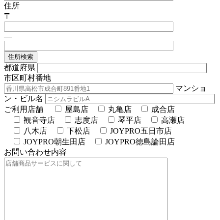
住所
〒
—
住所検索
都道府県
市区町村番地
マンショ
ン・ビル名
ご利用店舗
屋島店
丸亀店
成合店
観音寺店
志度店
琴平店
高瀬店
八木店
下松店
JOYPRO五日市店
JOYPRO朝生田店
JOYPRO徳島論田店
お問い合わせ内容